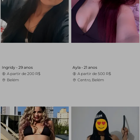
Ingridy •
29 anos
Ayla •
21 anos
A partir de
200 R$
A partir de
500 R$
Belém
Centro, Belém