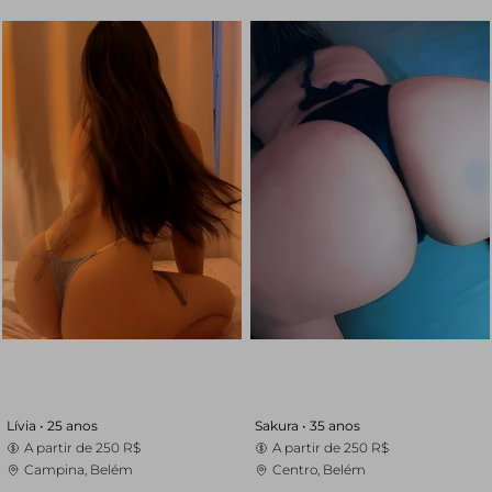
Lívia •
25 anos
Sakura •
35 anos
A partir de
250 R$
A partir de
250 R$
Campina, Belém
Centro, Belém