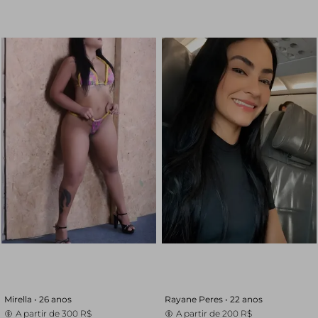
Mirella •
26 anos
Rayane Peres •
22 anos
A partir de
300 R$
A partir de
200 R$