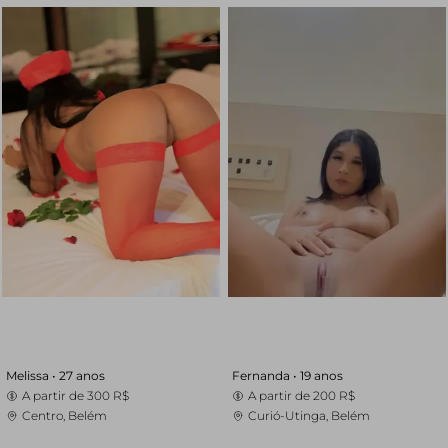
Melissa •
27 anos
Fernanda •
19 anos
A partir de
300 R$
A partir de
200 R$
Centro, Belém
Curió-Utinga, Belém