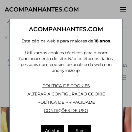
ACOMPANHANTES.COM
ACOMPANHANTES.COM
Início
›
Pará
›
Acompanhantes Belém
Esta página web é para maiores de
18 anos
.
Acompanhantes em Belém - PA
Utilizamos cookies técnicos para o bom
funcionamento do site. Não coletamos dados
SÃO
RIO DE
CURITIBA
MANAUS
JOÃO
MAIS
pessoais com cookies de análise da web con
PAULO
JANEIRO
PESSOA
CIDADES
anonymize ip.
Filtros
POLÍTICA DE COOKIES
ALTERAR A CONFIGURAÇÃO COOKIE
POLÍTICA DE PRIVACIDADE
CONDIÇÕES DE USO
Aceitar
Sair