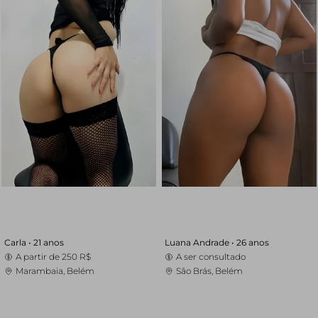
Carla •
21 anos
Luana Andrade •
26 anos
A partir de
250 R$
A ser consultado
Marambaia, Belém
São Brás, Belém