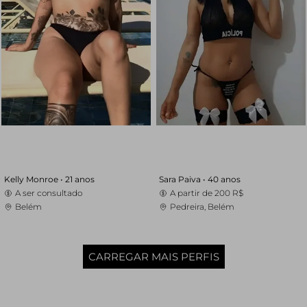
Kelly Monroe •
21 anos
Sara Paiva •
40 anos
A ser consultado
A partir de
200 R$
Belém
Pedreira, Belém
CARREGAR MAIS PERFIS