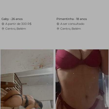
Gaby •
26 anos
Pimentinha •
18 anos
A partir de
300 R$
A ser consultado
Centro, Belém
Centro, Belém