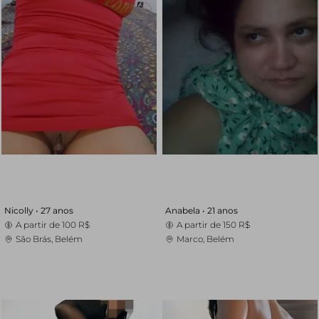
Nicolly •
27 anos
Anabela •
21 anos
A partir de
100 R$
A partir de
150 R$
São Brás, Belém
Marco, Belém