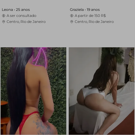
Leona •
25 anos
Graziela •
19 anos
A ser consultado
A partir de
150 R$
Centro, Rio de Janeiro
Centro, Rio de Janeiro