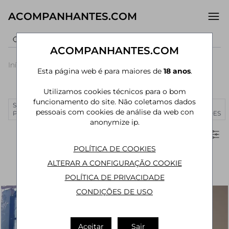
ACOMPANHANTES.COM
ACOMPANHANTES.COM
Início
›
Rio de Janeiro
›
Acompanhantes Rio de Janeiro
Esta página web é para maiores de
18 anos
.
Acompanhantes em Rio de Janeiro - RJ
Utilizamos cookies técnicos para o bom
funcionamento do site. Não coletamos dados
SÃO
RIO DE
CURITIBA
MANAUS
JOÃO
MAIS
pessoais com cookies de análise da web con
PAULO
JANEIRO
PESSOA
CIDADES
anonymize ip.
Filtros
POLÍTICA DE COOKIES
ALTERAR A CONFIGURAÇÃO COOKIE
POLÍTICA DE PRIVACIDADE
CONDIÇÕES DE USO
Aceitar
Sair