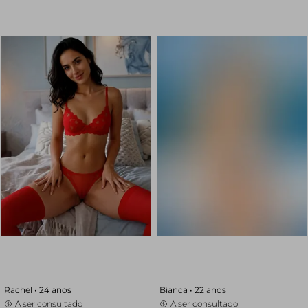
Rachel •
24 anos
Bianca •
22 anos
A ser consultado
A ser consultado