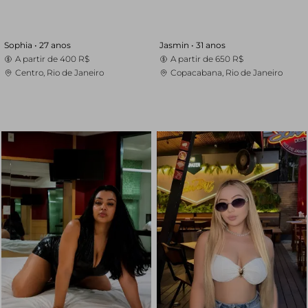
Sophia •
27 anos
Jasmin •
31 anos
A partir de
400 R$
A partir de
650 R$
Centro, Rio de Janeiro
Copacabana, Rio de Janeiro