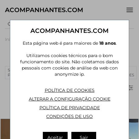
ACOMPANHANTES.COM
ACOMPANHANTES.COM
Início
›
Espírito
›
Acompanhantes Vila
›
Praia de
Esta página web é para maiores de
18 anos
.
Santo
Velha
Itaparica
Utilizamos cookies técnicos para o bom
Acompanhantes em Praia de Itaparica
funcionamento do site. Não coletamos dados
pessoais com cookies de análise da web con
SÃO
RIO DE
CURITIBA
MANAUS
JOÃO
MAIS
anonymize ip.
PAULO
JANEIRO
PESSOA
CIDADES
Filtros
POLÍTICA DE COOKIES
ALTERAR A CONFIGURAÇÃO COOKIE
POLÍTICA DE PRIVACIDADE
CONDIÇÕES DE USO
Aceitar
Sair