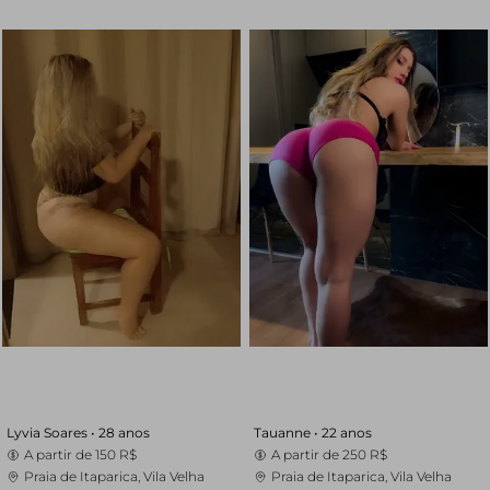
Lyvia Soares •
28 anos
Tauanne •
22 anos
A partir de
150 R$
A partir de
250 R$
Praia de Itaparica, Vila Velha
Praia de Itaparica, Vila Velha