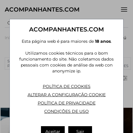
ACOMPANHANTES.COM
ACOMPANHANTES.COM
Início
›
Santa Catarina
›
Acompanhantes Balneário Camboriú
Esta página web é para maiores de
18 anos
.
Acompanhantes em Balneário Camboriú - SC
Utilizamos cookies técnicos para o bom
funcionamento do site. Não coletamos dados
SÃO
RIO DE
CURITIBA
MANAUS
JOÃO
MAIS
pessoais com cookies de análise da web con
PAULO
JANEIRO
PESSOA
CIDADES
anonymize ip.
Filtros
POLÍTICA DE COOKIES
ALTERAR A CONFIGURAÇÃO COOKIE
POLÍTICA DE PRIVACIDADE
CONDIÇÕES DE USO
Aceitar
Sair