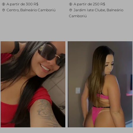
A partir de
300 R$
A partir de
250 R$
Centro, Balneário Camboriú
Jardim Iate Clube, Balneário
Camboriú