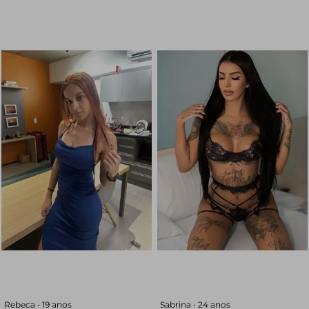
Rebeca •
19 anos
Sabrina •
24 anos