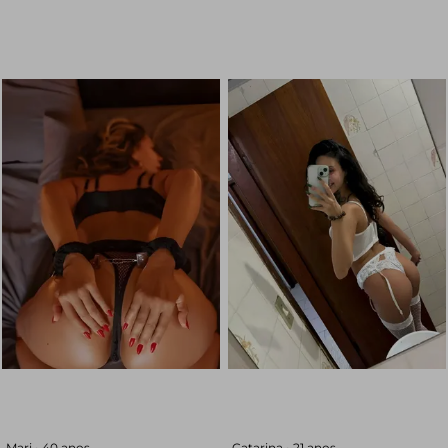
Mari •
40 anos
Catarina •
21 anos