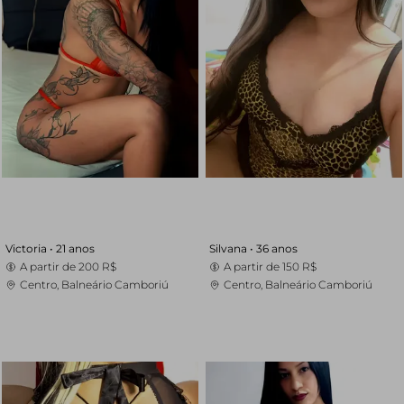
Victoria •
21 anos
Silvana •
36 anos
A partir de
200 R$
A partir de
150 R$
Centro, Balneário Camboriú
Centro, Balneário Camboriú