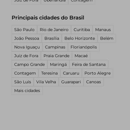
Juiz de Fora
Uberlândia
Contagem
Principais cidades do Brasil
São Paulo
Rio de Janeiro
Curitiba
Manaus
João Pessoa
Brasília
Belo Horizonte
Belém
Nova Iguaçu
Campinas
Florianópolis
Juiz de Fora
Praia Grande
Macaé
Campo Grande
Maringá
Feira de Santana
Contagem
Teresina
Caruaru
Porto Alegre
São Luís
Vila Velha
Guarapari
Canoas
Mais cidades