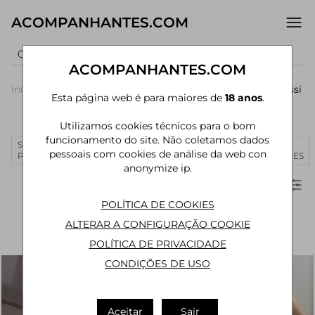
ACOMPANHANTES.COM
ACOMPANHANTES.COM
Início
›
Minas Gerais
›
Acompanhantes Belo Horizonte
›
Savassi
Esta página web é para maiores de
18 anos
.
Acompanhantes em Savassi
Utilizamos cookies técnicos para o bom
funcionamento do site. Não coletamos dados
SÃO
RIO DE
CURITIBA
MANAUS
JOÃO
MAIS
pessoais com cookies de análise da web con
PAULO
JANEIRO
PESSOA
CIDADES
anonymize ip.
Filtros
POLÍTICA DE COOKIES
ALTERAR A CONFIGURAÇÃO COOKIE
POLÍTICA DE PRIVACIDADE
CONDIÇÕES DE USO
Aceitar
Sair