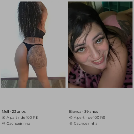
Mell •
23 anos
Bianca •
39 anos
A partir de
100 R$
A partir de
100 R$
Cachoeirinha
Cachoeirinha