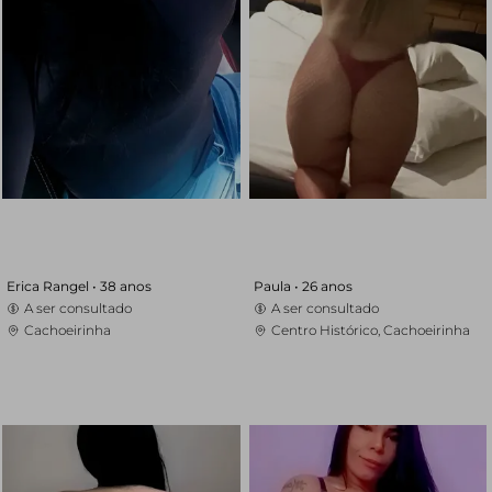
Erica Rangel •
38 anos
Paula •
26 anos
A ser consultado
A ser consultado
Cachoeirinha
Centro Histórico, Cachoeirinha