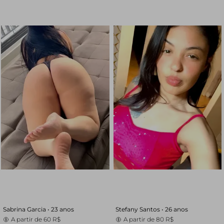
Sabrina Garcia •
23 anos
Stefany Santos •
26 anos
A partir de
60 R$
A partir de
80 R$