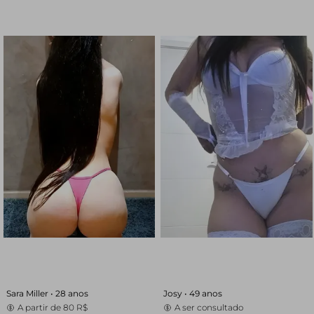
Sara Miller •
28 anos
Josy •
49 anos
A partir de
80 R$
A ser consultado