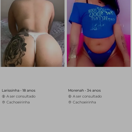
Larissinha •
18 anos
Morenah •
34 anos
A ser consultado
A ser consultado
Cachoeirinha
Cachoeirinha