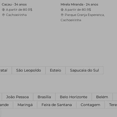
Cacau •
34 anos
Mirela Miranda •
24 anos
A partir de
80 R$
A partir de
80 R$
Cachoeirinha
Parque Granja Esperanca,
Cachoeirinha
ataí
São Leopoldo
Esteio
Sapucaia do Sul
João Pessoa
Brasília
Belo Horizonte
Belém
ande
Maringá
Feira de Santana
Contagem
Tere