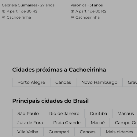
Gabriela Guimarães •
27 anos
Verônica •
31 anos
A partir de
80 R$
A partir de
80 R$
Cachoeirinha
Cachoeirinha
Cidades próximas a Cachoeirinha
Porto Alegre
Canoas
Novo Hamburgo
Grav
Principais cidades do Brasil
São Paulo
Rio de Janeiro
Curitiba
Manaus
Juiz de Fora
Praia Grande
Macaé
Campo Gr
Vila Velha
Guarapari
Canoas
Mais cidades