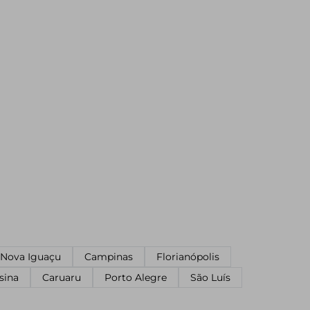
Nova Iguaçu
Campinas
Florianópolis
sina
Caruaru
Porto Alegre
São Luís