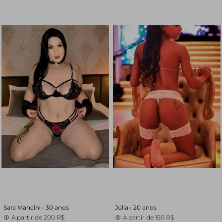
Sara Mancini •
30 anos
Júlia •
20 anos
A partir de
200 R$
A partir de
150 R$