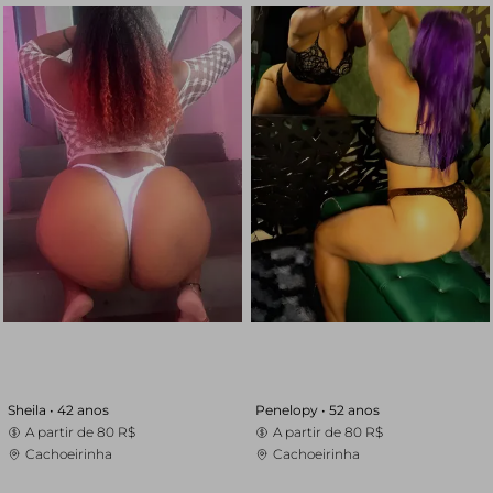
Sheila •
42 anos
Penelopy •
52 anos
A partir de
80 R$
A partir de
80 R$
Cachoeirinha
Cachoeirinha