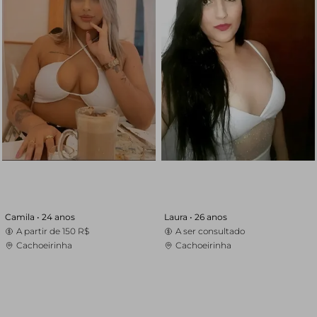
Camila •
24 anos
Laura •
26 anos
A partir de
150 R$
A ser consultado
Cachoeirinha
Cachoeirinha