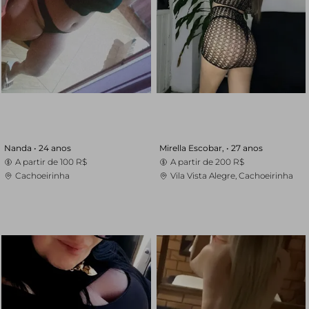
Nanda •
24 anos
Mirella Escobar, •
27 anos
A partir de
100 R$
A partir de
200 R$
Cachoeirinha
Vila Vista Alegre, Cachoeirinha