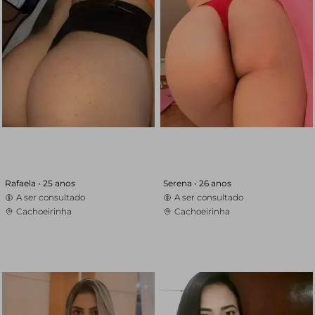
Rafaela •
25 anos
Serena •
26 anos
A ser consultado
A ser consultado
Cachoeirinha
Cachoeirinha