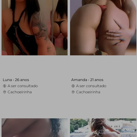
Luna •
26 anos
Amanda •
21 anos
A ser consultado
A ser consultado
Cachoeirinha
Cachoeirinha