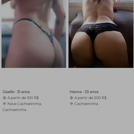
Giselle •
31 anos
Hanna •
33 anos
A partir de
100 R$
A partir de
200 R$
Nova Cachoeirinha,
Cachoeirinha
Cachoeirinha