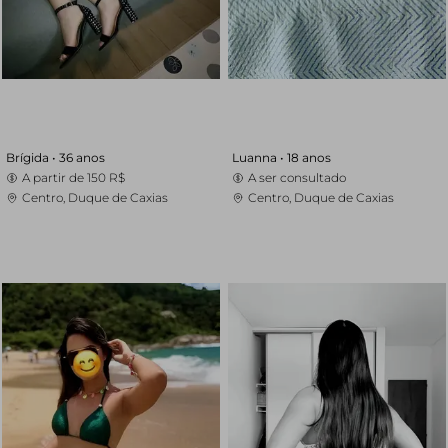
Brígida •
36 anos
Luanna •
18 anos
A partir de
150 R$
A ser consultado
Centro, Duque de Caxias
Centro, Duque de Caxias