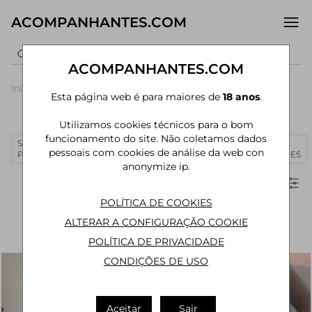
ACOMPANHANTES.COM
ACOMPANHANTES.COM
Início
›
Rio de Janeiro
›
Acompanhantes Duque de Caxias
Esta página web é para maiores de
18 anos
.
Acompanhantes em Duque de Caxias - RJ
Utilizamos cookies técnicos para o bom
funcionamento do site. Não coletamos dados
SÃO
RIO DE
CURITIBA
MANAUS
JOÃO
MAIS
pessoais com cookies de análise da web con
PAULO
JANEIRO
PESSOA
CIDADES
anonymize ip.
Filtros
POLÍTICA DE COOKIES
ALTERAR A CONFIGURAÇÃO COOKIE
POLÍTICA DE PRIVACIDADE
CONDIÇÕES DE USO
Aceitar
Sair