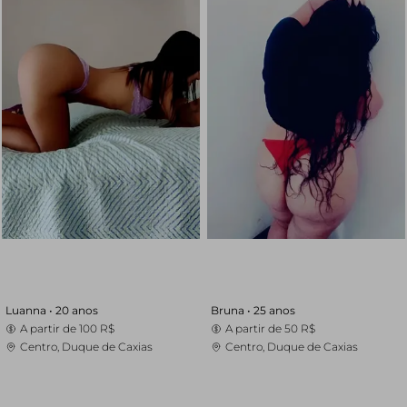
Luanna •
20 anos
Bruna •
25 anos
A partir de
100 R$
A partir de
50 R$
Centro, Duque de Caxias
Centro, Duque de Caxias