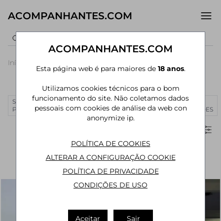
ACOMPANHANTES.COM
ACOMPANHANTES.COM
Início
›
Rio Grande do Sul
›
Acompanhantes Esteio
›
Centro
Esta página web é para maiores de
18 anos
.
Acompanhantes em Centro (Esteio)
Utilizamos cookies técnicos para o bom
funcionamento do site. Não coletamos dados
SÃO
RIO DE
CURITIBA
MANAUS
JOÃO
MAIS
pessoais com cookies de análise da web con
PAULO
JANEIRO
PESSOA
CIDADES
anonymize ip.
Filtros
POLÍTICA DE COOKIES
ALTERAR A CONFIGURAÇÃO COOKIE
POLÍTICA DE PRIVACIDADE
CONDIÇÕES DE USO
Aceitar
Sair