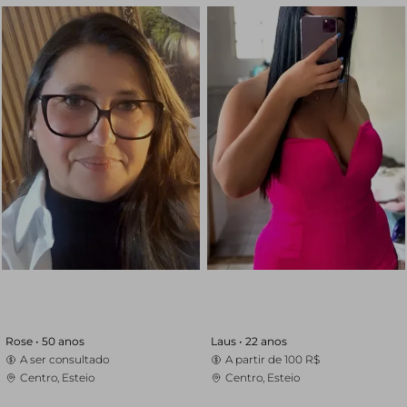
Rose •
50 anos
Laus •
22 anos
A ser consultado
A partir de
100 R$
Centro, Esteio
Centro, Esteio