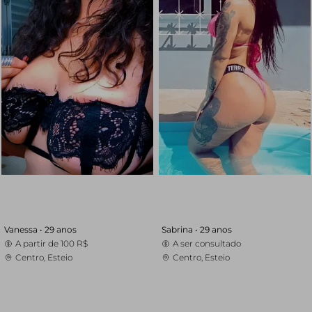
Vanessa •
29 anos
Sabrina •
29 anos
A partir de
100 R$
A ser consultado
Centro, Esteio
Centro, Esteio