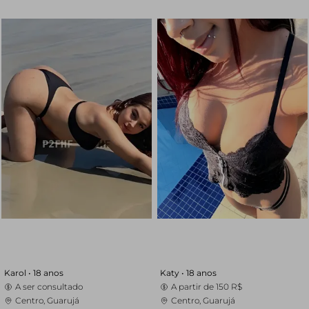
Karol •
18 anos
Katy •
18 anos
A ser consultado
A partir de
150 R$
Centro, Guarujá
Centro, Guarujá