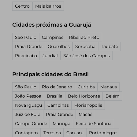
Centro
Mais bairros
Cidades próximas a Guarujá
São Paulo
Campinas
Ribeirão Preto
Praia Grande
Guarulhos
Sorocaba
Taubaté
Piracicaba
Jundiaí
São José dos Campos
Principais cidades do Brasil
São Paulo
Rio de Janeiro
Curitiba
Manaus
João Pessoa
Brasília
Belo Horizonte
Belém
Nova Iguaçu
Campinas
Florianópolis
Juiz de Fora
Praia Grande
Macaé
Campo Grande
Maringá
Feira de Santana
Contagem
Teresina
Caruaru
Porto Alegre