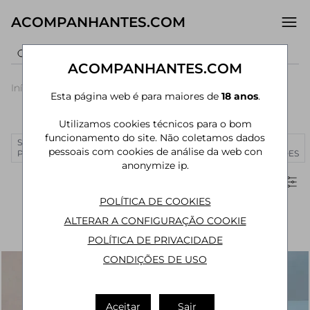
ACOMPANHANTES.COM
ACOMPANHANTES.COM
Início
›
São Paulo
›
Acompanhantes Guarujá
Esta página web é para maiores de
18 anos
.
Acompanhantes em Guarujá - SP
Utilizamos cookies técnicos para o bom
funcionamento do site. Não coletamos dados
SÃO
RIO DE
CURITIBA
MANAUS
JOÃO
MAIS
pessoais com cookies de análise da web con
PAULO
JANEIRO
PESSOA
CIDADES
anonymize ip.
Filtros
POLÍTICA DE COOKIES
ALTERAR A CONFIGURAÇÃO COOKIE
POLÍTICA DE PRIVACIDADE
CONDIÇÕES DE USO
Aceitar
Sair