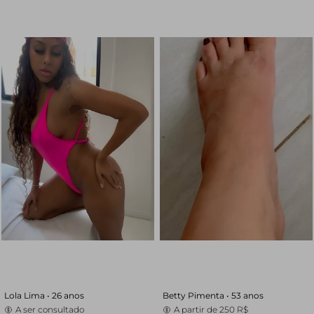
Lola Lima •
26 anos
Betty Pimenta •
53 anos
A ser consultado
A partir de
250 R$