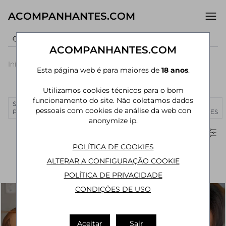
ACOMPANHANTES.COM
ACOMPANHANTES.COM
Início
›
Paraná
›
Acompanhantes Maringá
Esta página web é para maiores de
18 anos
.
Acompanhantes em Maringá - PR
Utilizamos cookies técnicos para o bom
funcionamento do site. Não coletamos dados
SÃO
RIO DE
CURITIBA
MANAUS
JOÃO
MAIS
pessoais com cookies de análise da web con
PAULO
JANEIRO
PESSOA
CIDADES
anonymize ip.
Filtros
POLÍTICA DE COOKIES
ALTERAR A CONFIGURAÇÃO COOKIE
POLÍTICA DE PRIVACIDADE
CONDIÇÕES DE USO
Aceitar
Sair