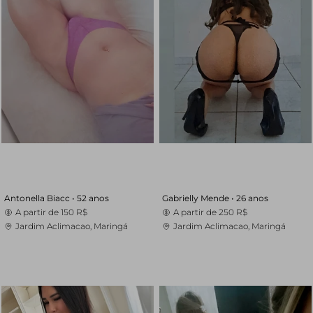
Antonella Biacc •
52 anos
Gabrielly Mende •
26 anos
A partir de
150 R$
A partir de
250 R$
Jardim Aclimacao, Maringá
Jardim Aclimacao, Maringá