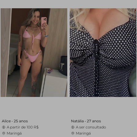
Alice •
25 anos
Natália •
27 anos
A partir de
100 R$
A ser consultado
Maringá
Maringá