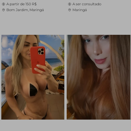
A partir de
150 R$
A ser consultado
Bom Jardim, Maringá
Maringá