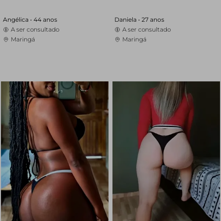
Angélica •
44 anos
Daniela •
27 anos
A ser consultado
A ser consultado
Maringá
Maringá