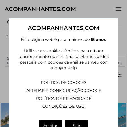
ACOMPANHANTES.COM
ACOMPANHANTES.COM
Início
›
Pernambuco
›
Acompanhantes Paulista
›
Centro
Esta página web é para maiores de
18 anos
.
Acompanhantes em Centro (Paulista)
Utilizamos cookies técnicos para o bom
funcionamento do site. Não coletamos dados
SÃO
RIO DE
CURITIBA
MANAUS
JOÃO
MAIS
pessoais com cookies de análise da web con
PAULO
JANEIRO
PESSOA
CIDADES
anonymize ip.
Filtros
POLÍTICA DE COOKIES
ALTERAR A CONFIGURAÇÃO COOKIE
POLÍTICA DE PRIVACIDADE
CONDIÇÕES DE USO
Aceitar
Sair