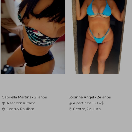
Gabriella Martins •
21 anos
Lobinha Angel •
24 anos
A ser consultado
A partir de
150 R$
Centro, Paulista
Centro, Paulista