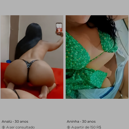
Analú •
30 anos
Aninha •
30 anos
A ser consultado
A partir de
150 R$