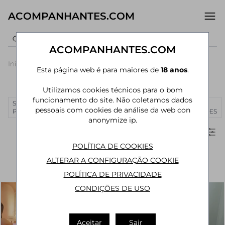
ACOMPANHANTES.COM
ACOMPANHANTES.COM
Início
›
São Paulo
›
Acompanhantes Santo André
›
Centro
Esta página web é para maiores de
18 anos
.
Acompanhantes em Centro (Santo André)
Utilizamos cookies técnicos para o bom
funcionamento do site. Não coletamos dados
SÃO
RIO DE
CURITIBA
MANAUS
JOÃO
MAIS
pessoais com cookies de análise da web con
PAULO
JANEIRO
PESSOA
CIDADES
anonymize ip.
Filtros
POLÍTICA DE COOKIES
ALTERAR A CONFIGURAÇÃO COOKIE
POLÍTICA DE PRIVACIDADE
CONDIÇÕES DE USO
Aceitar
Sair