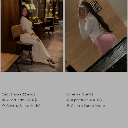
Geovanna •
22 anos
Lorena •
19 anos
A partir de
650 R$
A partir de
400 R$
Centro, Santo André
Centro, Santo André