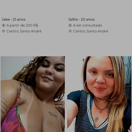
Jake •
21 anos
Safira •
20 anos
A partir de
200 R$
A ser consultado
Centro, Santo André
Centro, Santo André