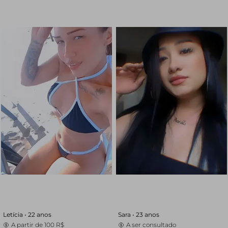
Letícia •
22 anos
Sara •
23 anos
A partir de
100 R$
A ser consultado