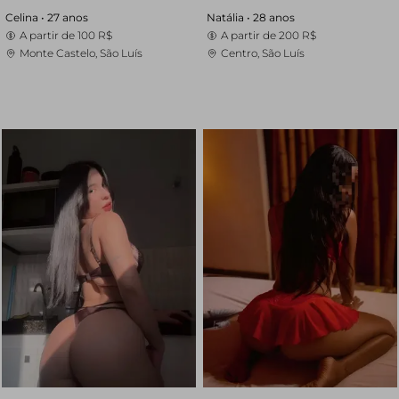
Celina •
27 anos
Natália •
28 anos
A partir de
100 R$
A partir de
200 R$
Monte Castelo, São Luís
Centro, São Luís