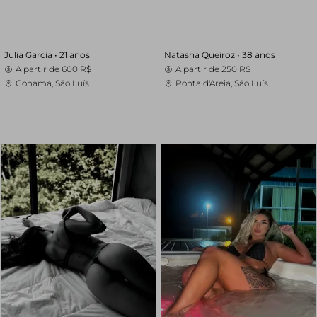
Julia Garcia •
21 anos
Natasha Queiroz •
38 anos
A partir de
600 R$
A partir de
250 R$
Cohama, São Luís
Ponta d'Areia, São Luís