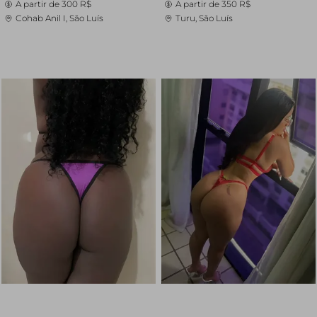
A partir de
300 R$
A partir de
350 R$
Cohab Anil I, São Luís
Turu, São Luís