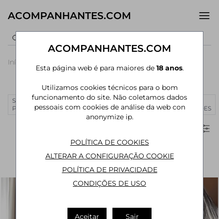
ACOMPANHANTES.COM
ACOMPANHANTES.COM
Início
›
Maranhão
›
Acompanhantes São Luís
Esta página web é para maiores de
18 anos
.
Acompanhantes em São Luís - MA
Utilizamos cookies técnicos para o bom
funcionamento do site. Não coletamos dados
SÃO
RIO DE
CURITIBA
MANAUS
JOÃO
MAIS
pessoais com cookies de análise da web con
PAULO
JANEIRO
PESSOA
CIDADES
anonymize ip.
Filtros
POLÍTICA DE COOKIES
ALTERAR A CONFIGURAÇÃO COOKIE
POLÍTICA DE PRIVACIDADE
CONDIÇÕES DE USO
Aceitar
Sair