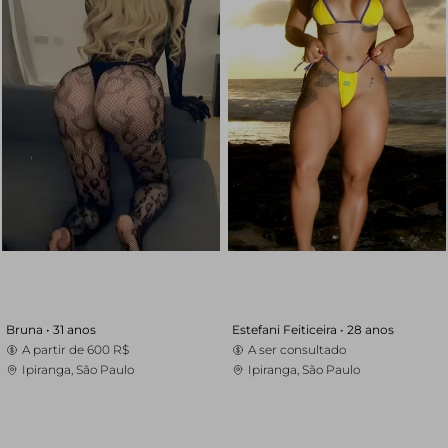
Bruna •
31 anos
Estefani Feiticeira •
28 anos
A partir de
600 R$
A ser consultado
Ipiranga, São Paulo
Ipiranga, São Paulo