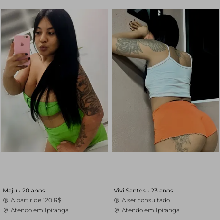
Maju •
20 anos
Vivi Santos •
23 anos
A partir de
120 R$
A ser consultado
Atendo em Ipiranga
Atendo em Ipiranga