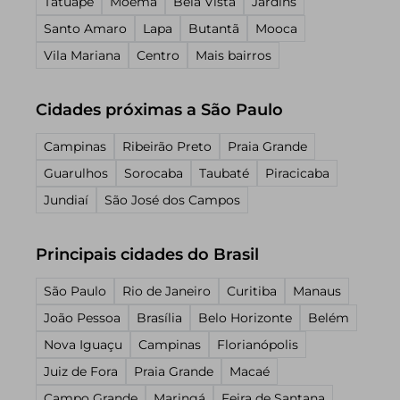
Tatuapé
Moema
Bela Vista
Jardins
Santo Amaro
Lapa
Butantã
Mooca
Vila Mariana
Centro
Mais bairros
Cidades próximas a São Paulo
Campinas
Ribeirão Preto
Praia Grande
Guarulhos
Sorocaba
Taubaté
Piracicaba
Jundiaí
São José dos Campos
Principais cidades do Brasil
São Paulo
Rio de Janeiro
Curitiba
Manaus
João Pessoa
Brasília
Belo Horizonte
Belém
Nova Iguaçu
Campinas
Florianópolis
Juiz de Fora
Praia Grande
Macaé
Campo Grande
Maringá
Feira de Santana