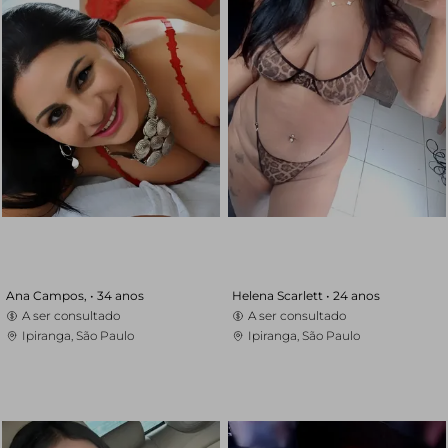
Ana Campos, •
34 anos
Helena Scarlett •
24 anos
A ser consultado
A ser consultado
Ipiranga, São Paulo
Ipiranga, São Paulo