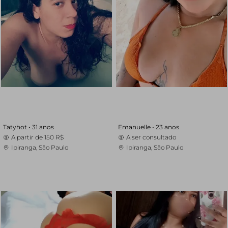
Tatyhot •
31 anos
Emanuelle •
23 anos
A partir de
150 R$
A ser consultado
Ipiranga, São Paulo
Ipiranga, São Paulo