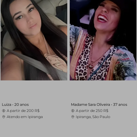
Luiza •
20 anos
Madame Sara Oliveira •
37 anos
A partir de
200 R$
A partir de
250 R$
Atendo em Ipiranga
Ipiranga, São Paulo