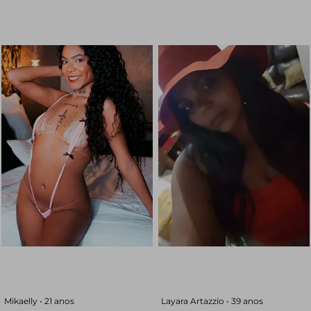
Mikaelly •
21 anos
Layara Artazzío •
39 anos