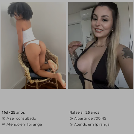
Mel •
25 anos
Rafaela •
26 anos
A ser consultado
A partir de
700 R$
Atendo em Ipiranga
Atendo em Ipiranga