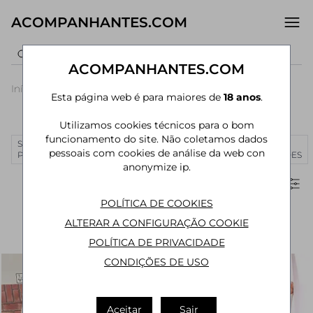
ACOMPANHANTES.COM
ACOMPANHANTES.COM
Início
›
São Paulo
›
Acompanhantes São Paulo
›
Ipiranga
Esta página web é para maiores de
18 anos
.
Acompanhantes em Ipiranga
Utilizamos cookies técnicos para o bom
funcionamento do site. Não coletamos dados
SÃO
RIO DE
CURITIBA
MANAUS
JOÃO
MAIS
pessoais com cookies de análise da web con
PAULO
JANEIRO
PESSOA
CIDADES
anonymize ip.
Filtros
POLÍTICA DE COOKIES
ALTERAR A CONFIGURAÇÃO COOKIE
POLÍTICA DE PRIVACIDADE
CONDIÇÕES DE USO
Aceitar
Sair