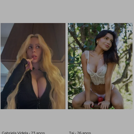
Gabriela Videla •
23 anos
Tai •
26 anos