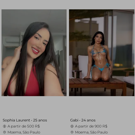
Sophia Laurent •
25 anos
Gabi •
24 anos
A partir de
500 R$
A partir de
900 R$
Moema, São Paulo
Moema, São Paulo