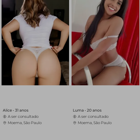
Alice •
31 anos
Luma •
20 anos
A ser consultado
A ser consultado
Moema, São Paulo
Moema, São Paulo