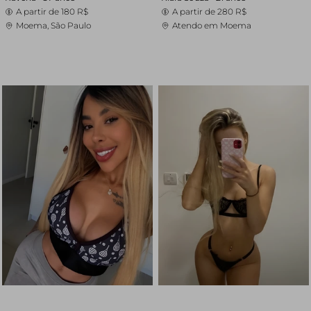
A partir de
180 R$
A partir de
280 R$
Moema, São Paulo
Atendo em Moema