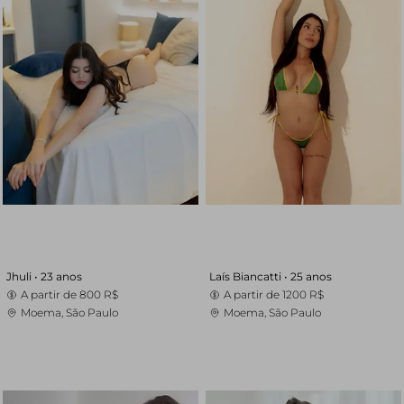
Jhuli •
23 anos
Laís Biancatti •
25 anos
A partir de
800 R$
A partir de
1200 R$
Moema, São Paulo
Moema, São Paulo