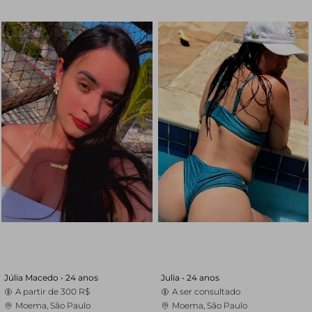
Júlia Macedo •
24 anos
Julia •
24 anos
A partir de
300 R$
A ser consultado
Moema, São Paulo
Moema, São Paulo