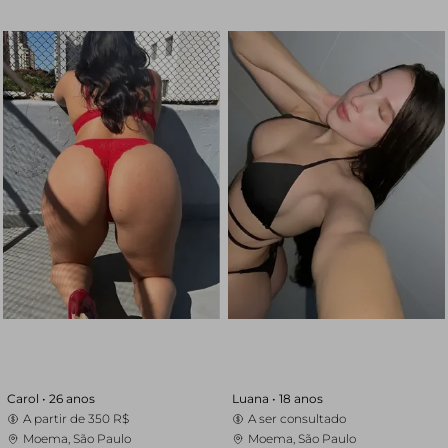
Carol •
26 anos
Luana •
18 anos
A partir de
350 R$
A ser consultado
Moema, São Paulo
Moema, São Paulo