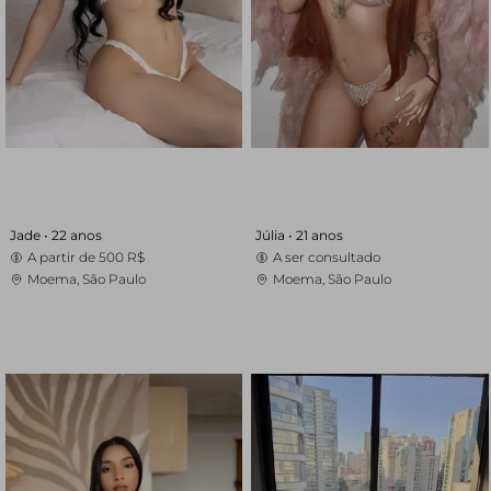
Jade •
22 anos
Júlia •
21 anos
A partir de
500 R$
A ser consultado
Moema, São Paulo
Moema, São Paulo