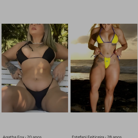
Agatha Fox •
20 anos
Estefani Feiticeira •
28 anos