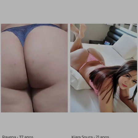
Ravena •
37 anos
Kiara Souza •
21 anos