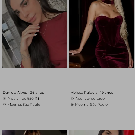
Daniela Alves •
24 anos
Melissa Rafaela •
19 anos
A partir de
650 R$
A ser consultado
Moema, São Paulo
Moema, São Paulo