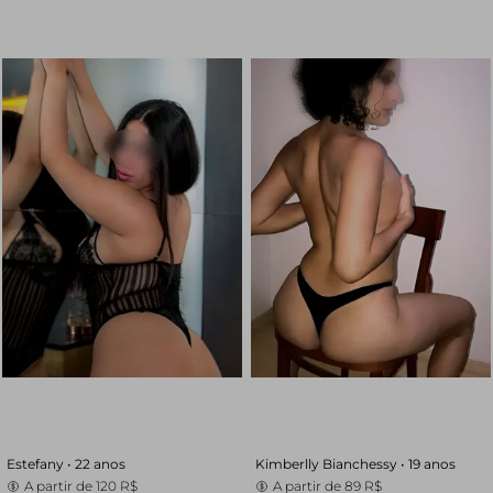
Estefany •
22 anos
Kimberlly Bianchessy •
19 anos
A partir de
120 R$
A partir de
89 R$