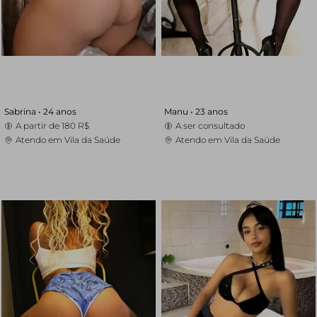
Sabrina •
24 anos
Manu •
23 anos
A partir de
180 R$
A ser consultado
Atendo em Vila da Saúde
Atendo em Vila da Saúde