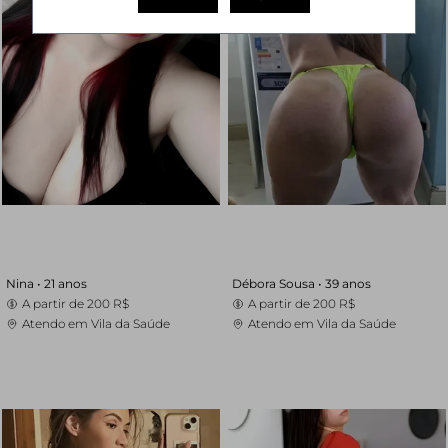
Nina •
21 anos
Débora Sousa •
39 anos
A partir de
200 R$
A partir de
200 R$
Atendo em Vila da Saúde
Atendo em Vila da Saúde