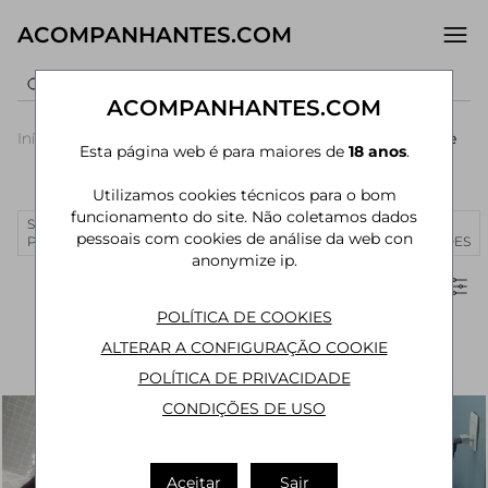
ACOMPANHANTES.COM
ACOMPANHANTES.COM
Início
›
São Paulo
›
Acompanhantes São Paulo
›
Vila da Saúde
Esta página web é para maiores de
18 anos
.
Acompanhantes em Vila da Saúde
Utilizamos cookies técnicos para o bom
funcionamento do site. Não coletamos dados
SÃO
RIO DE
CURITIBA
MANAUS
JOÃO
MAIS
pessoais com cookies de análise da web con
PAULO
JANEIRO
PESSOA
CIDADES
anonymize ip.
Filtros
POLÍTICA DE COOKIES
ALTERAR A CONFIGURAÇÃO COOKIE
POLÍTICA DE PRIVACIDADE
CONDIÇÕES DE USO
Aceitar
Sair