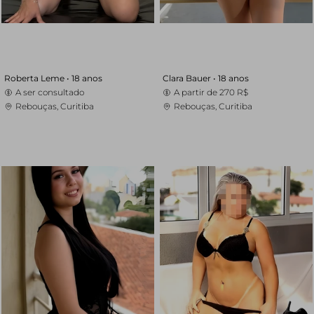
Roberta Leme •
18 anos
Clara Bauer •
18 anos
A ser consultado
A partir de
270 R$
Rebouças, Curitiba
Rebouças, Curitiba