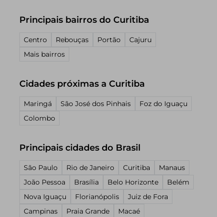
Principais bairros do Curitiba
Centro
Rebouças
Portão
Cajuru
Mais bairros
Cidades próximas a Curitiba
Maringá
São José dos Pinhais
Foz do Iguaçu
Colombo
Principais cidades do Brasil
São Paulo
Rio de Janeiro
Curitiba
Manaus
João Pessoa
Brasília
Belo Horizonte
Belém
Nova Iguaçu
Florianópolis
Juiz de Fora
Campinas
Praia Grande
Macaé