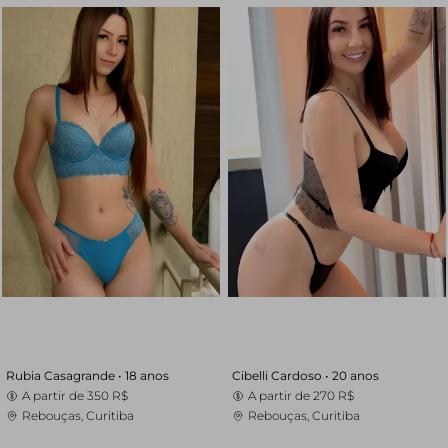
Rubia Casagrande •
18 anos
Cibelli Cardoso •
20 anos
A partir de
350 R$
A partir de
270 R$
Rebouças, Curitiba
Rebouças, Curitiba