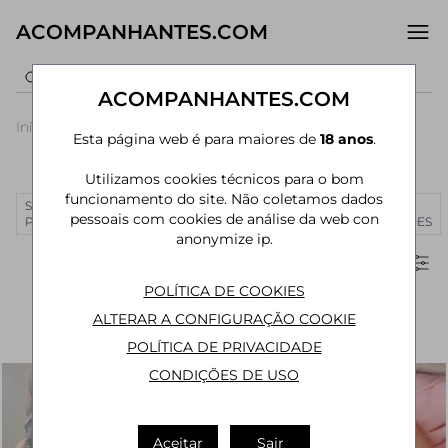
ACOMPANHANTES.COM
ACOMPANHANTES.COM
Início
›
Paraná
›
Acompanhantes Curitiba
›
Rebouças
Esta página web é para maiores de
18 anos
.
Acompanhantes em Rebouças
Utilizamos cookies técnicos para o bom
funcionamento do site. Não coletamos dados
SÃO
RIO DE
CURITIBA
MANAUS
JOÃO
MAIS
pessoais com cookies de análise da web con
PAULO
JANEIRO
PESSOA
CIDADES
anonymize ip.
Filtros
POLÍTICA DE COOKIES
ALTERAR A CONFIGURAÇÃO COOKIE
POLÍTICA DE PRIVACIDADE
CONDIÇÕES DE USO
Aceitar
Sair