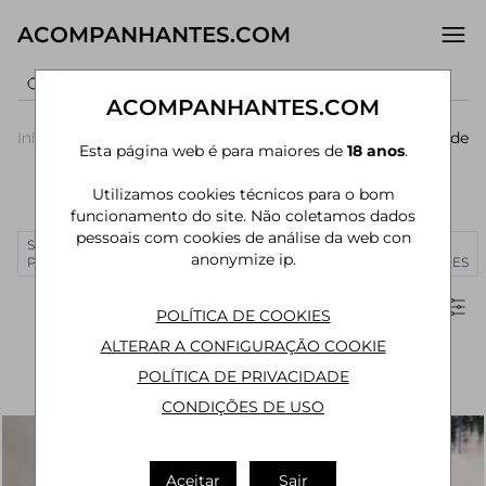
ACOMPANHANTES.COM
ACOMPANHANTES.COM
Início
›
Santa
›
Acompanhantes
›
Trindade
Esta página web é para maiores de
18 anos
.
Catarina
Florianópolis
Utilizamos cookies técnicos para o bom
Acompanhantes em Trindade
funcionamento do site. Não coletamos dados
pessoais com cookies de análise da web con
SÃO
RIO DE
CURITIBA
MANAUS
JOÃO
MAIS
anonymize ip.
PAULO
JANEIRO
PESSOA
CIDADES
Filtros
POLÍTICA DE COOKIES
ALTERAR A CONFIGURAÇÃO COOKIE
POLÍTICA DE PRIVACIDADE
CONDIÇÕES DE USO
Aceitar
Sair