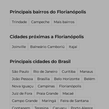
Principais bairros do Florianópolis
Trindade
Campeche
Mais bairros
Cidades próximas a Florianópolis
Joinville
Balneário Camboriú
Itajaí
Principais cidades do Brasil
São Paulo
Rio de Janeiro
Curitiba
Manaus
João Pessoa
Brasília
Belo Horizonte
Belém
Nova Iguaçu
Campinas
Florianópolis
Juiz de Fora
Praia Grande
Macaé
Campo Grande
Maringá
Feira de Santana
Contagem
Teresina
Caruaru
Porto Alegre