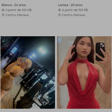
Bianca •
24 anos
Larissa •
20 anos
A partir de
100 R$
A partir de
150 R$
Centro, Manaus
Centro, Manaus