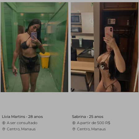
Lívia Martins •
28 anos
Sabrina •
25 anos
A ser consultado
A partir de
500 R$
Centro, Manaus
Centro, Manaus