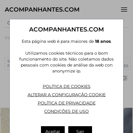
ACOMPANHANTES.COM
ACOMPANHANTES.COM
Início
›
Amazonas
›
Acompanhantes Manaus
›
Centro
Esta página web é para maiores de
18 anos
.
Acompanhantes em Centro (Manaus)
Utilizamos cookies técnicos para o bom
funcionamento do site. Não coletamos dados
SÃO
RIO DE
CURITIBA
MANAUS
JOÃO
MAIS
pessoais com cookies de análise da web con
PAULO
JANEIRO
PESSOA
CIDADES
anonymize ip.
Filtros
POLÍTICA DE COOKIES
ALTERAR A CONFIGURAÇÃO COOKIE
POLÍTICA DE PRIVACIDADE
CONDIÇÕES DE USO
Aceitar
Sair