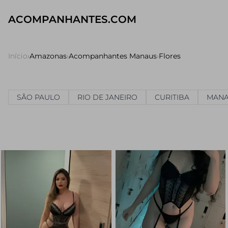
ACOMPANHANTES.COM
Início
›
Amazonas
›
Acompanhantes Manaus
›
Flores
SÃO PAULO
RIO DE JANEIRO
CURITIBA
MAN