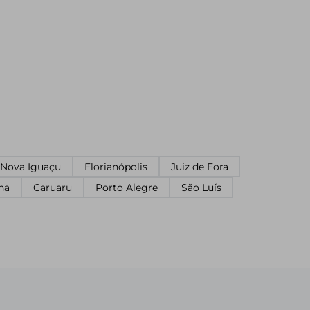
Nova Iguaçu
Florianópolis
Juiz de Fora
na
Caruaru
Porto Alegre
São Luís