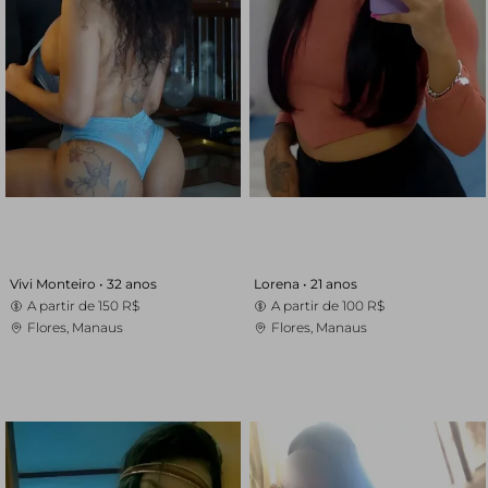
Vivi Monteiro •
32 anos
Lorena •
21 anos
A partir de
150 R$
A partir de
100 R$
Flores, Manaus
Flores, Manaus