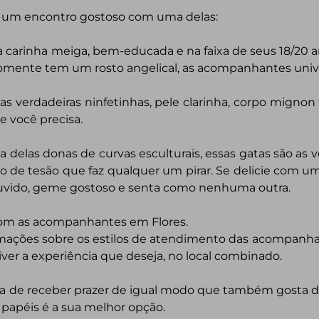
ue um encontro gostoso com uma delas:
arinha meiga, bem-educada e na faixa de seus 18/20 ano
omente tem um rosto angelical, as acompanhantes univer
s verdadeiras ninfetinhas, pele clarinha, corpo mignon t
 você precisa.
a delas donas de curvas esculturais, essas gatas são as ve
 de tesão que faz qualquer um pirar. Se delicie com u
 ouvido, geme gostoso e senta como nenhuma outra.
 com as acompanhantes em
Flores.
ormações sobre os estilos de atendimento das acompan
iver a experiência que deseja, no local combinado.
a de receber prazer de igual modo que também gosta de
s papéis é a sua melhor opção.