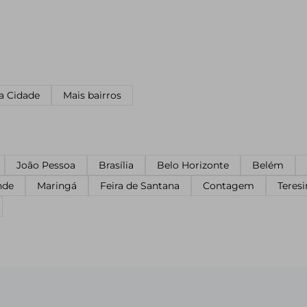
a Cidade
Mais bairros
João Pessoa
Brasília
Belo Horizonte
Belém
nde
Maringá
Feira de Santana
Contagem
Teresi