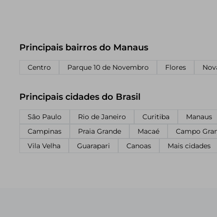
Principais bairros do Manaus
Centro
Parque 10 de Novembro
Flores
Nov
Principais cidades do Brasil
São Paulo
Rio de Janeiro
Curitiba
Manaus
Campinas
Praia Grande
Macaé
Campo Gra
Vila Velha
Guarapari
Canoas
Mais cidades