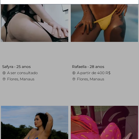
Safyra •
25 anos
Rafaella •
28 anos
A ser consultado
A partir de
400 R$
Flores, Manaus
Flores, Manaus