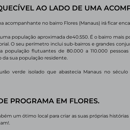
SQUECÍVEL AO LADO DE UMA ACOM
 acompanhante no bairro Flores (Manaus) irá ficar enc
 uma população aproximada de40.550. É o bairro mais p
ial. O seu perímetro inclui sub-bairros e grandes conj
ma população flutuantes de 80.000 a 110.000 pessoas p
 da sua população residente.
turão verde isolado que abastecia Manaus no sécul
S DE PROGRAMA
EM FLORES.
bém um ótimo local para criar as suas próprias históri
tam!.