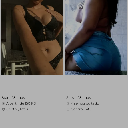
Stan •
18 anos
Shey •
28 anos
A partir de
150 R$
A ser consultado
Centro, Tatuí
Centro, Tatuí