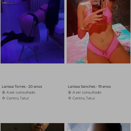
Larissa Torres •
20 anos
Larissa Sanches •
19 anos
A ser consultado
A ser consultado
Centro, Tatuí
Centro, Tatuí