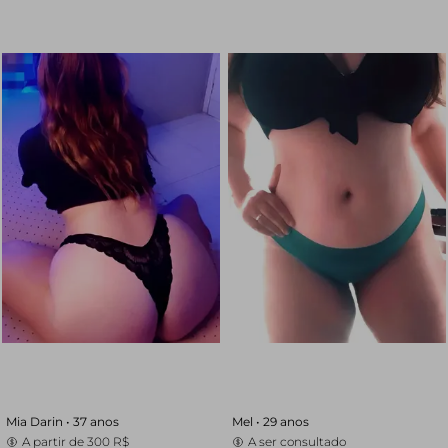
Mia Darin •
37 anos
Mel •
29 anos
A partir de
300 R$
A ser consultado