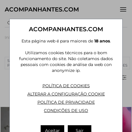
ACOMPANHANTES.COM
ACOMPANHANTES.COM
Início
›
São Paulo
›
Acompanhantes Tatuí
Esta página web é para maiores de
18 anos
.
Acompanhantes em Tatuí - SP
Utilizamos cookies técnicos para o bom
funcionamento do site. Não coletamos dados
SÃO
RIO DE
CURITIBA
MANAUS
JOÃO
MAIS
pessoais com cookies de análise da web con
PAULO
JANEIRO
PESSOA
CIDADES
anonymize ip.
Filtros
POLÍTICA DE COOKIES
ALTERAR A CONFIGURAÇÃO COOKIE
POLÍTICA DE PRIVACIDADE
CONDIÇÕES DE USO
Aceitar
Sair