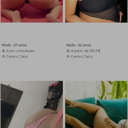
Ninfa •
27 anos
Mylla •
22 anos
A ser consultado
A partir de
130 R$
Centro, Tatuí
Centro, Tatuí