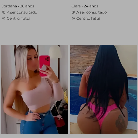
Jordana •
26 anos
Clara •
24 anos
A ser consultado
A ser consultado
Centro, Tatuí
Centro, Tatuí