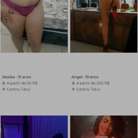
Jéssika •
31 anos
Angel •
19 anos
A partir de
50 R$
A partir de
200 R$
Centro, Tatuí
Centro, Tatuí