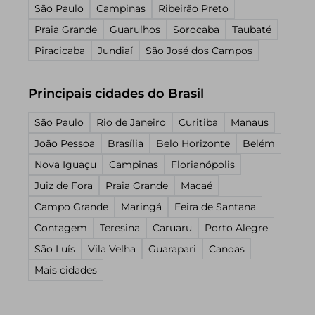
São Paulo
Campinas
Ribeirão Preto
Praia Grande
Guarulhos
Sorocaba
Taubaté
Piracicaba
Jundiaí
São José dos Campos
Principais cidades do Brasil
São Paulo
Rio de Janeiro
Curitiba
Manaus
João Pessoa
Brasília
Belo Horizonte
Belém
Nova Iguaçu
Campinas
Florianópolis
Juiz de Fora
Praia Grande
Macaé
Campo Grande
Maringá
Feira de Santana
Contagem
Teresina
Caruaru
Porto Alegre
São Luís
Vila Velha
Guarapari
Canoas
Mais cidades