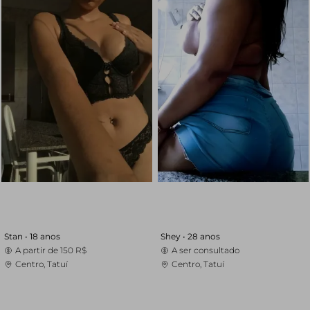
Stan •
18 anos
Shey •
28 anos
A partir de
150 R$
A ser consultado
Centro, Tatuí
Centro, Tatuí