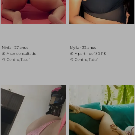
Ninfa •
27 anos
Mylla •
22 anos
A ser consultado
A partir de
130 R$
Centro, Tatuí
Centro, Tatuí