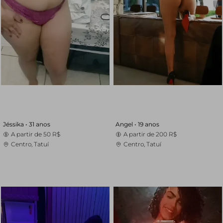
Jéssika •
31 anos
Angel •
19 anos
A partir de
50 R$
A partir de
200 R$
Centro, Tatuí
Centro, Tatuí