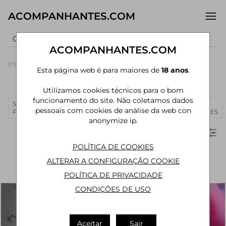
ACOMPANHANTES.COM
ACOMPANHANTES.COM
Início
›
São Paulo
›
Acompanhantes Tatuí
›
Centro
Esta página web é para maiores de
18 anos
.
Acompanhantes em Centro (Tatuí)
Utilizamos cookies técnicos para o bom
funcionamento do site. Não coletamos dados
SÃO
RIO DE
CURITIBA
MANAUS
JOÃO
MAIS
pessoais com cookies de análise da web con
PAULO
JANEIRO
PESSOA
CIDADES
anonymize ip.
Filtros
POLÍTICA DE COOKIES
ALTERAR A CONFIGURAÇÃO COOKIE
POLÍTICA DE PRIVACIDADE
CONDIÇÕES DE USO
Aceitar
Sair