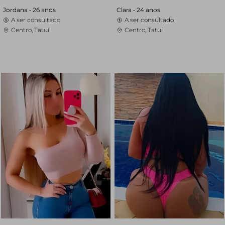
Jordana •
26 anos
Clara •
24 anos
A ser consultado
A ser consultado
Centro, Tatuí
Centro, Tatuí