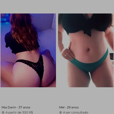
Mia Darin •
37 anos
Mel •
29 anos
A partir de
300 R$
A ser consultado