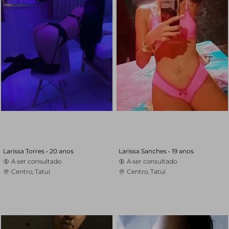
Larissa Torres •
20 anos
Larissa Sanches •
19 anos
A ser consultado
A ser consultado
Centro, Tatuí
Centro, Tatuí